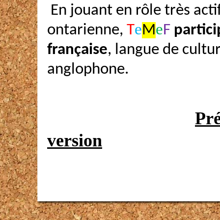
En jouant en rôle très ac
e
e
ontarienne,
T
M
F
partic
française
, langue de cultu
anglophone.
Pr
version