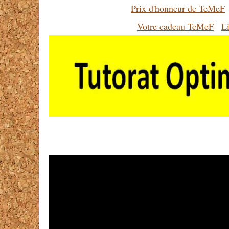
Prix d'honneur de TeMeF
Votre cadeau TeMeF
Li