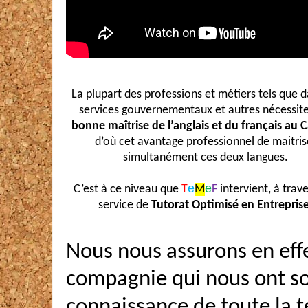
La plupart des professions et métiers tels que d
services gouvernementaux et autres
nécessit
bonne maîtrise de l’anglais et du français au
d’où cet avantage professionnel de maitris
simultanément ces deux langues.
e
e
C’est à ce niveau que
T
M
F
intervient, à trav
service de
Tutorat Optimisé en Entrepris
N
ous nous assurons en eff
compagnie qui nous ont sol
connaissance de toute la t