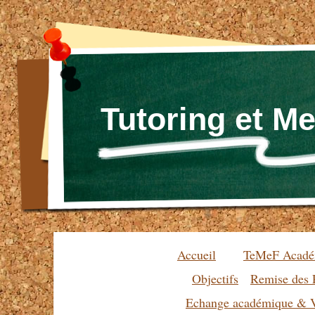
Tutoring et M
Accueil
TeMeF Acadé
Objectifs
Remise des 
Echange académique & V