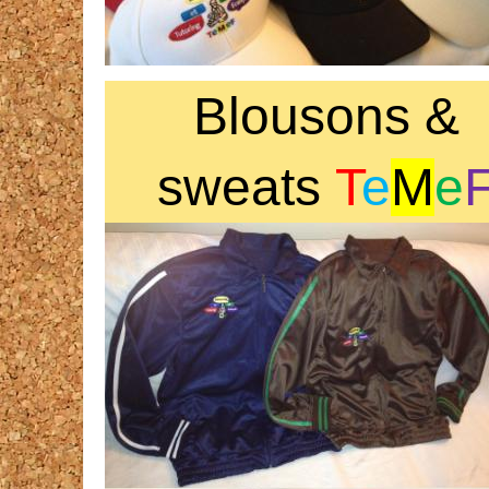
Blousons &
sweats
T
e
M
e