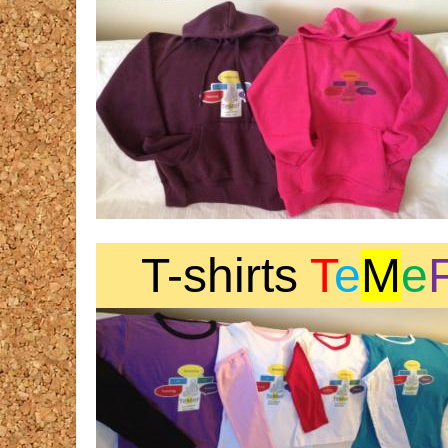
T-shirts
T
e
M
e