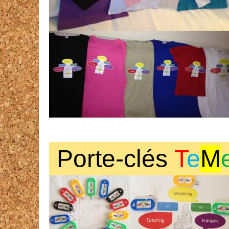
Porte-clés
T
e
M