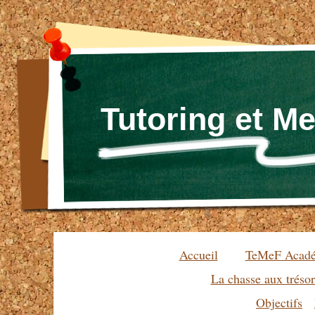
Tutoring et M
Accueil
TeMeF Acad
La chasse aux trésor
Objectifs