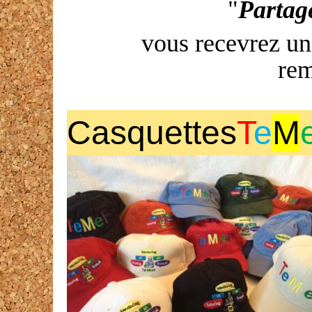
"
Partage
vous recevrez u
rem
Casquettes
T
e
M