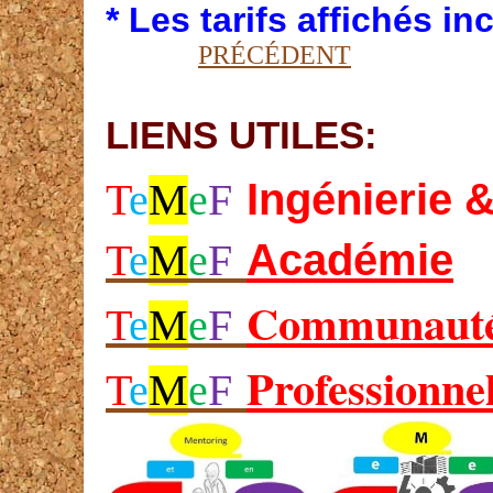
* Les tarifs affichés i
PRÉCÉDENT
LIENS UTILES:
Ing
énierie 
T
e
M
e
F
Académie
T
e
M
e
F
Communaut
T
e
M
e
F
Professionne
T
e
M
e
F