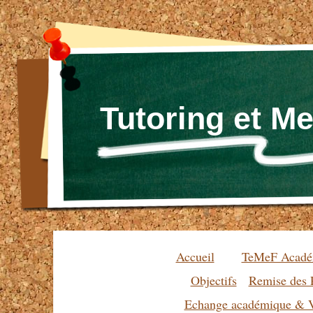
Tutoring et M
Accueil
TeMeF Acadé
Objectifs
Remise des 
Echange académique & V