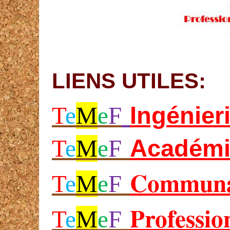
LIENS UTILES:
Ing
énier
T
e
M
e
F
Académi
T
e
M
e
F
Communa
T
e
M
e
F
Professio
T
e
M
e
F