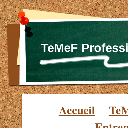
TeMeF Professi
Accueil
TeM
Entrep