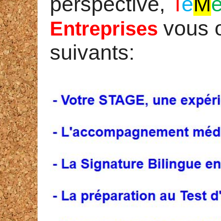
perspective
,
T
e
M
vous o
Entreprises
suivants: