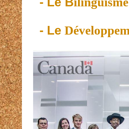
- Le B
ilinguism
- Le
Développeme