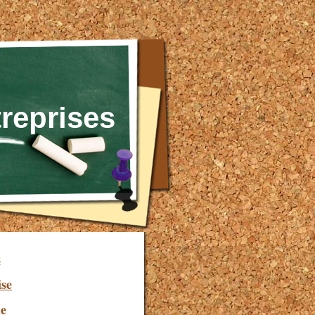
reprises
s
ise
ne