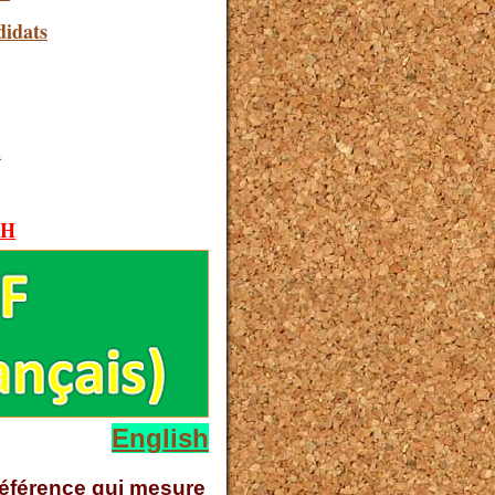
idats
i
SH
English
 référence qui mesure