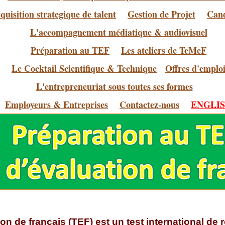
quisition strategique de talent
Gestion de Projet
Cand
L'accompagnement médiatique & audiovisuel
Préparation au TEF
Les ateliers de TeMeF
Le Cocktail Scientifique & Technique
Offres d'emplo
L'entrepreneuriat sous toutes ses formes
Employeurs & Entreprises
Contactez-nous
ENGLI
ion de français (TEF) est un test international de