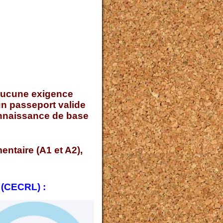
a aucune exigence
un passeport valide
onnaissance de base
entaire (A1 et A2),
 (CECRL) :