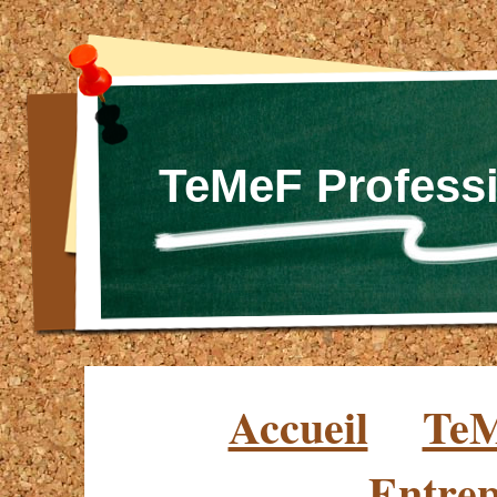
TeMeF Professi
Accueil
TeM
Entrep