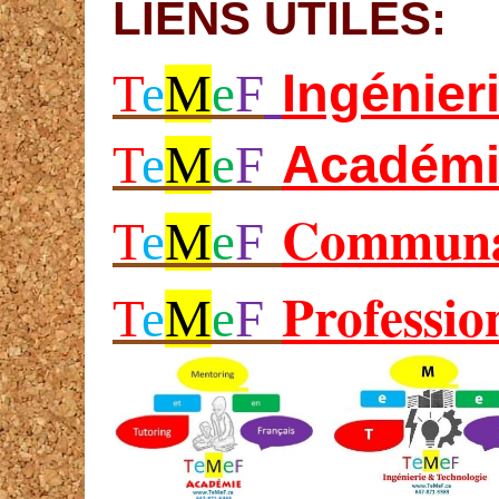
LIENS UTILES:
Ing
énier
T
e
M
e
F
Académi
T
e
M
e
F
Communa
T
e
M
e
F
Professio
T
e
M
e
F