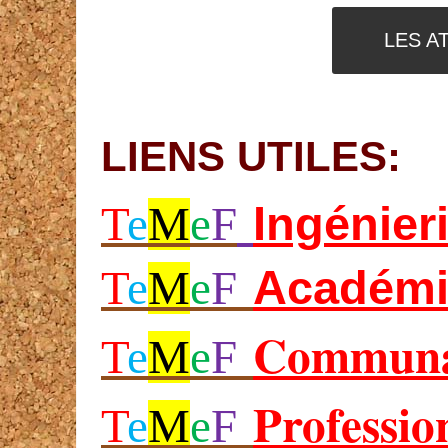
LES A
LIENS UTILES:
Ing
énier
T
e
M
e
F
Académi
T
e
M
e
F
Communa
T
e
M
e
F
Professio
T
e
M
e
F