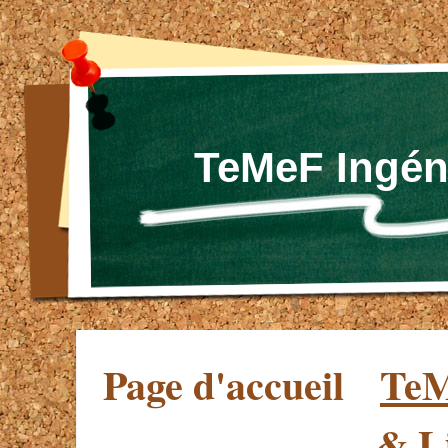
TeMeF Ingén
Page d'accueil
TeM
& L