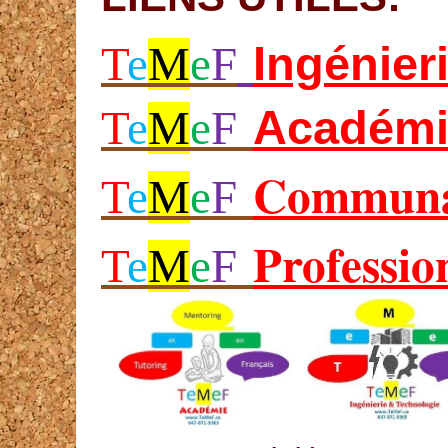
Ing
énier
T
e
M
e
F
Académi
T
e
M
e
F
Communa
T
e
M
e
F
Professio
T
e
M
e
F