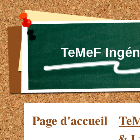
TeMeF Ingén
Page d'accueil
TeM
& L