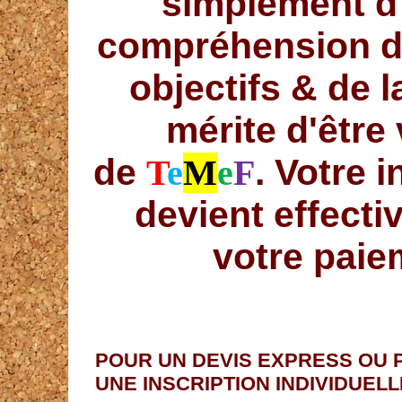
simplement d'
compréhension de
objectifs & de l
mérite d'être 
de
. Votre i
T
e
M
e
F
devient effecti
votre paie
POUR UN DEVIS EXPRESS OU 
UNE INSCRIPTION INDIVIDUELL