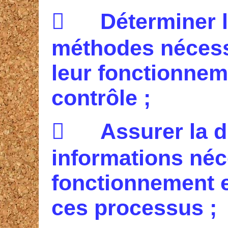

D
éterminer l
méthodes nécess
leur fonctionneme
contrôle ;

A
ssurer la d
informations néc
fonctionnement e
ces processus ;