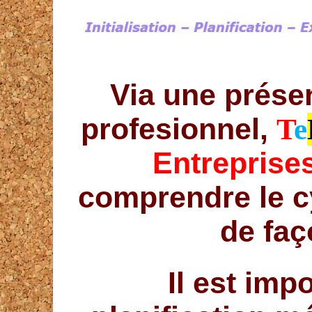
Via une présen
profesionnel,
T
e
Entreprise
comprendre le cy
de faç
Il est imp