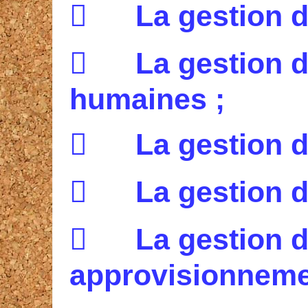

La g
estion d

La g
estion 
humaines ;

La g
estion 

La g
estion d

La g
estion 
approvisionneme