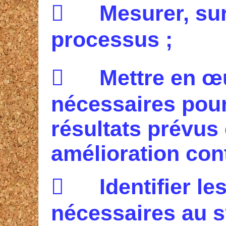

M
esurer, su
processus ;

M
ettre en œ
nécessaires pour
résultats prévus
amélioration con

I
dentifier l
nécessaires au 