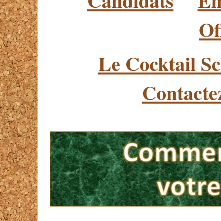
Candidats
Em
Of
Le Cocktail Sc
Contacte