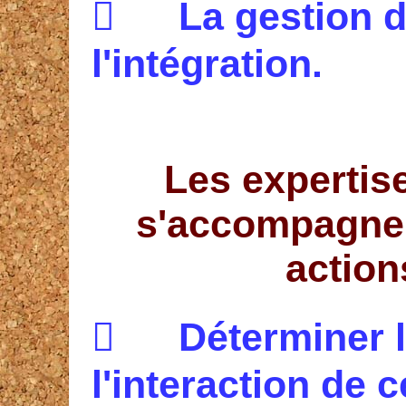

La g
estion 
l'int
é
gration.
Les expertis
s'accompagnen
action

D
éterminer 
l'interaction de 