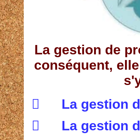
La gestion de pr
conséquent, ell
s'

La g
estion d

La g
estion d