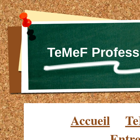
TeMeF Profess
Accueil
Te
Entre