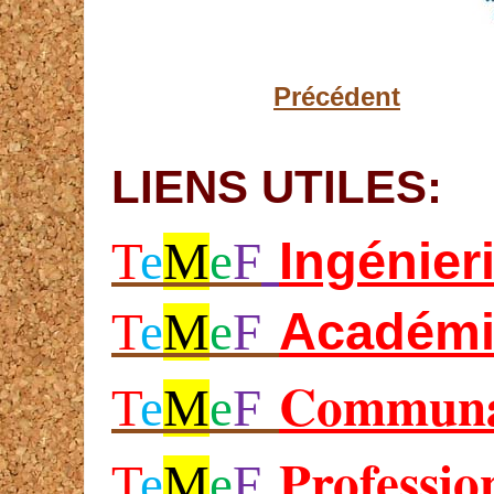
Précédent
LIENS UTILES:
Ing
énier
T
e
M
e
F
Académi
T
e
M
e
F
Communa
T
e
M
e
F
Professio
T
e
M
e
F