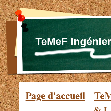
TeMeF Ingénier
Page d'accueil
TeM
& L