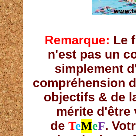
Remarque:
Le f
n'est pas un co
simplement d'
compréhension de
objectifs & de l
mérite d'être 
de
. Vot
T
e
M
e
F