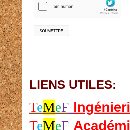
LIENS UTILES:
Ing
énier
T
e
M
e
F
Académi
T
e
M
e
F