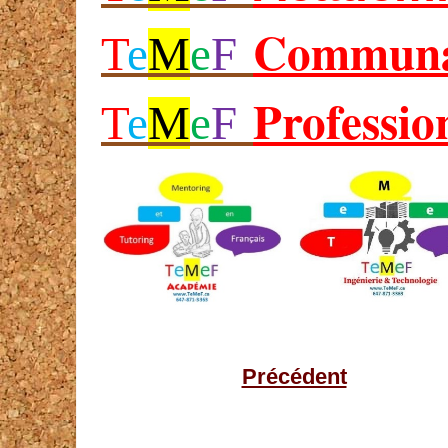
Communa
T
e
M
e
F
Professio
T
e
M
e
F
Précédent