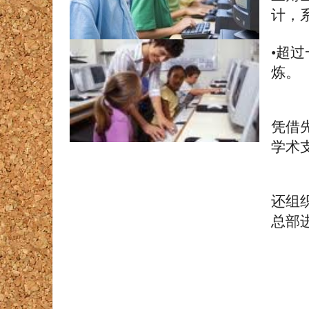
计
，
•
超过
炼
。
凭借
学术
还组
总部