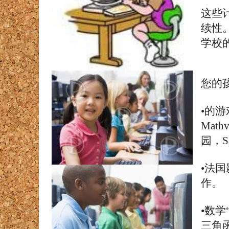
这些
续性
学校
您的
•
的
游
Mathv
园，
•
法国
作
。
•数学
三角