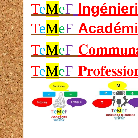
Ing
énier
T
e
M
e
F
Académi
T
e
M
e
F
Communa
T
e
M
e
F
Professio
T
e
M
e
F