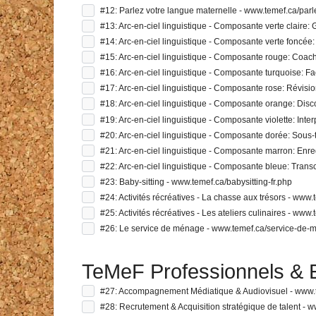
#12: Parlez votre langue maternelle - www.temef.ca/par
#13: Arc-en-ciel linguistique - Composante verte claire: 
#14: Arc-en-ciel linguistique - Composante verte foncée:
#15: Arc-en-ciel linguistique - Composante rouge: Coach
#16: Arc-en-ciel linguistique - Composante turquoise: Faci
#17: Arc-en-ciel linguistique - Composante rose: Révisi
#18: Arc-en-ciel linguistique - Composante orange: Disco
#19: Arc-en-ciel linguistique - Composante violette: Inte
#20: Arc-en-ciel linguistique - Composante dorée: Sous-t
#21: Arc-en-ciel linguistique - Composante marron: Enre
#22: Arc-en-ciel linguistique - Composante bleue: Transc
#23: Baby-sitting - www.temef.ca/babysitting-fr.php
#24: Activités récréatives - La chasse aux trésors - www.
#25: Activités récréatives - Les ateliers culinaires - www
#26: Le service de ménage - www.temef.ca/service-de
TeMeF Professionnels & E
#27: Accompagnement Médiatique & Audiovisuel - www.
#28: Recrutement & Acquisition stratégique de talent - w