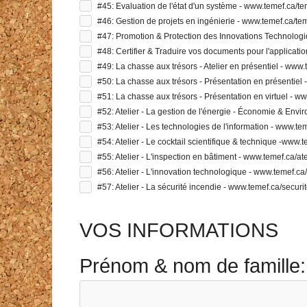
#45: Evaluation de l'état d'un système - www.temef.ca/t
#46: Gestion de projets en ingénierie - www.temef.ca/te
#47: Promotion & Protection des Innovations Technologi
#48: Certifier & Traduire vos documents pour l'applicatio
#49: La chasse aux trésors - Atelier en présentiel - www
#50: La chasse aux trésors - Présentation en présentiel
#51: La chasse aux trésors - Présentation en virtuel - w
#52: Atelier - La gestion de l'énergie - Économie & En
#53: Atelier - Les technologies de l'information - www.te
#54: Atelier - Le cocktail scientifique & technique -www.
#55: Atelier - L'inspection en bâtiment - www.temef.ca/at
#56: Atelier - L'innovation technologique - www.temef.ca
#57: Atelier - La sécurité incendie - www.temef.ca/securi
VOS INFORMATIONS
Prénom & nom de famille: