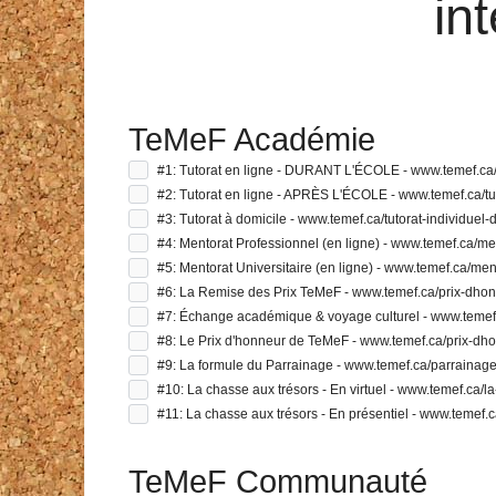
int
TeMeF Académie
#1: Tutorat en ligne - DURANT L'ÉCOLE - www.temef.ca/a
#2: Tutorat en ligne - APRÈS L'ÉCOLE - www.temef.ca/tu
#3: Tutorat à domicile - www.temef.ca/tutorat-individuel-
#4: Mentorat Professionnel (en ligne) - www.temef.ca/me
#5: Mentorat Universitaire (en ligne) - www.temef.ca/men
#6: La Remise des Prix TeMeF - www.temef.ca/prix-dho
#7: Échange académique & voyage culturel - www.tem
#8: Le Prix d'honneur de TeMeF - www.temef.ca/prix-dh
#9: La formule du Parrainage - www.temef.ca/parrainag
#10: La chasse aux trésors - En virtuel - www.temef.ca/l
#11: La chasse aux trésors - En présentiel - www.temef.
TeMeF Communauté